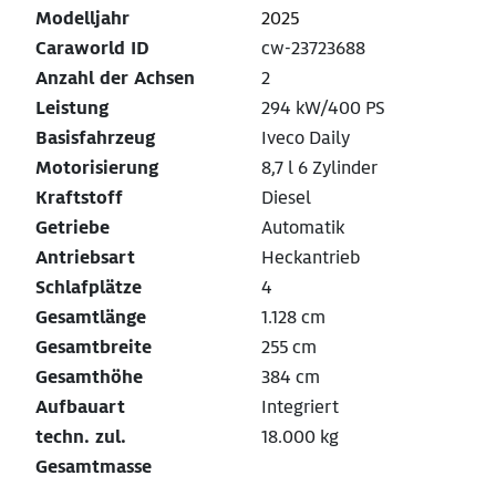
Modelljahr
2025
Caraworld ID
cw-23723688
Anzahl der Achsen
2
Leistung
294 kW/400 PS
Basisfahrzeug
Iveco Daily
Motorisierung
8,7 l 6 Zylinder
Kraftstoff
Diesel
Getriebe
Automatik
Antriebsart
Heckantrieb
Schlafplätze
4
Gesamtlänge
1.128 cm
Gesamtbreite
255 cm
Gesamthöhe
384 cm
Aufbauart
Integriert
techn. zul.
18.000 kg
Gesamtmasse