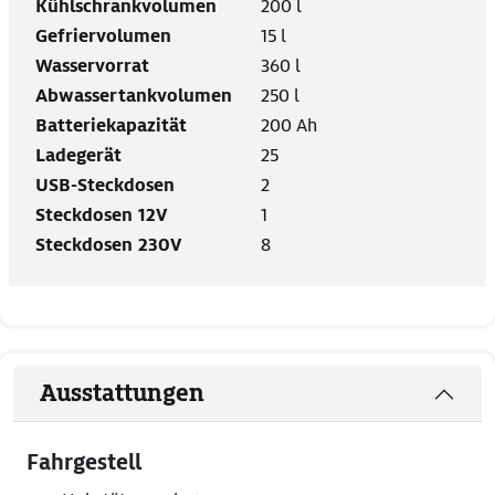
Kühlschrankvolumen
200 l
Gefriervolumen
15 l
Wasservorrat
360 l
Abwassertankvolumen
250 l
Batteriekapazität
200 Ah
Ladegerät
25
USB-Steckdosen
2
Steckdosen 12V
1
Steckdosen 230V
8
Ausstattungen
Fahrgestell