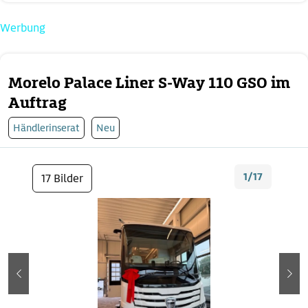
Werbung
Morelo Palace Liner S-Way 110 GSO im
Auftrag
Händlerinserat
Neu
1/17
17 Bilder
zurück
wei