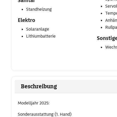
Sanitär
Servo
Standheizung
Temp
Elektro
Anhän
Rußpar
Solaranlage
Lithiumbatterie
Sonstig
Wechs
Beschreibung
Modelljahr 2025:
Sonderausstattung (1. Hand)