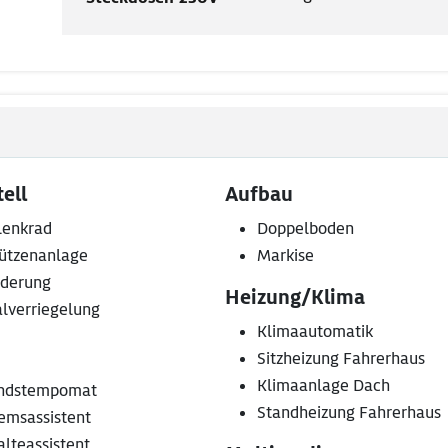
ell
Aufbau
lenkrad
Doppelboden
ützenanlage
Markise
ederung
Heizung/Klima
alverriegelung
Klimaautomatik
Sitzheizung Fahrerhaus
Klimaanlage Dach
ndstempomat
Standheizung Fahrerhaus
emsassistent
lteassistent