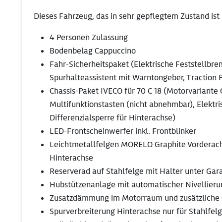
Dieses Fahrzeug, das in sehr gepflegtem Zustand ist 
4 Personen Zulassung
Bodenbelag Cappuccino
Fahr-Sicherheitspaket (Elektrische Feststellbr
Spurhalteassistent mit Warntongeber, Traction 
Chassis-Paket IVECO für 70 C 18 (Motorvariante 
Multifunktionstasten (nicht abnehmbar), Elektr
Differenzialsperre für Hinterachse)
LED-Frontscheinwerfer inkl. Frontblinker
Leichtmetallfelgen MORELO Graphite Vorderach
Hinterachse
Reserverad auf Stahlfelge mit Halter unter Ga
Hubstützenanlage mit automatischer Nivellierun
Zusatzdämmung im Motorraum und zusätzliche G
Spurverbreiterung Hinterachse nur für Stahlfel