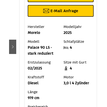
E-Mail Anfrage
Hersteller
Modelljahr
Morelo
2025
Modell
Schlafplätze
Palace 90 LS -
4
weiter
stark reduziert
Erstzulassung
Sitze mit Gurt
02/2025
4
Kraftstoff
Motor
Diesel
3,0 l 4 Zylinder
Länge
919 cm
Preisbereich