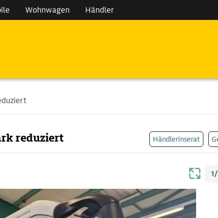
ile
Wohnwagen
Händler
eduziert
rk reduziert
Händlerinserat
G
1/