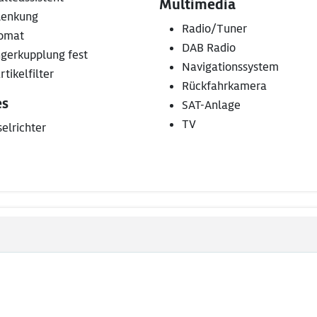
Multimedia
lenkung
Radio/Tuner
omat
DAB Radio
gerkupplung fest
Navigationssystem
tikelfilter
Rückfahrkamera
es
SAT-Anlage
TV
elrichter