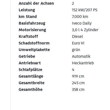
Anzahl der Achsen
2
Leistung
152 kW/207 PS
km Stand
7.000 km
Basisfahrzeug
Iveco Daily
Motorisierung
3,0 l 4 Zylinder
Kraftstoff
Diesel
Schadstoffnorm
Euro VI
Umweltplakette
grün
Getriebe
Automatik
Antriebsart
Heckantrieb
Schlafplätze
4
Gesamtlänge
919 cm
Gesamtbreite
245 cm
Gesamthöhe
358 cm