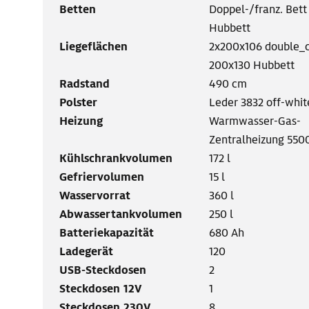
Betten
Doppel-/franz. Bett
Hubbett
Liegeflächen
2x200x106 double_
200x130 Hubbett
Radstand
490 cm
Polster
Leder 3832 off-whit
Heizung
Warmwasser-Gas-
Zentralheizung 55
Kühlschrankvolumen
172 l
Gefriervolumen
15 l
Wasservorrat
360 l
Abwassertankvolumen
250 l
Batteriekapazität
680 Ah
Ladegerät
120
USB-Steckdosen
2
Steckdosen 12V
1
Steckdosen 230V
8