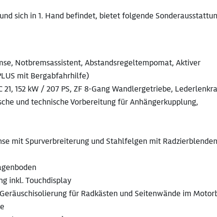
und sich in 1. Hand befindet, bietet folgende Sonderausstattun
emse, Notbremsassistent, Abstandsregeltempomat, Aktiver
PLUS mit Bergabfahrhilfe)
C 21, 152 kW / 207 PS, ZF 8-Gang Wandlergetriebe, Lederlenkr
ische und technische Vorbereitung für Anhängerkupplung,
se mit Spurverbreiterung und Stahlfelgen mit Radzierblende
ragenboden
g inkl. Touchdisplay
eräuschisolierung für Radkästen und Seitenwände im Motor
ge