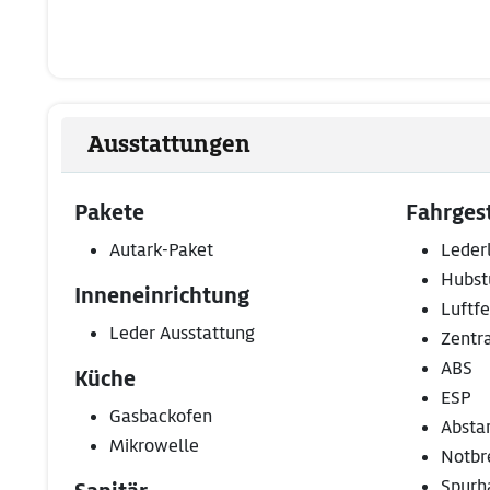
Ausstattungen
Pakete
Fahrgest
Autark-Paket
Leder
Hubst
Inneneinrichtung
Luftf
Leder Ausstattung
Zentr
ABS
Küche
ESP
Gasbackofen
Absta
Mikrowelle
Notbr
Spurha