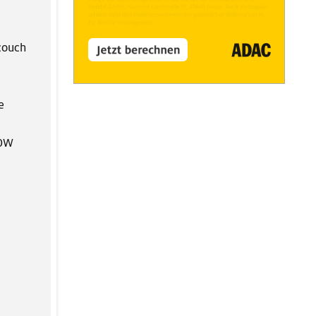
couch
e
00W