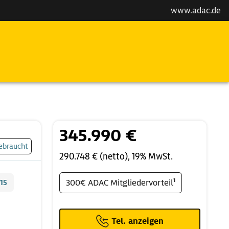
www.adac.de
345.990 €
ebraucht
290.748 € (netto), 19% MwSt.
15
300€ ADAC Mitgliedervorteil¹
Tel. anzeigen