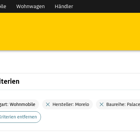
ile
Wohnwagen
Händler
iterien
gart: Wohnmobile
Hersteller: Morelo
Baureihe: Palac
Kriterien entfernen