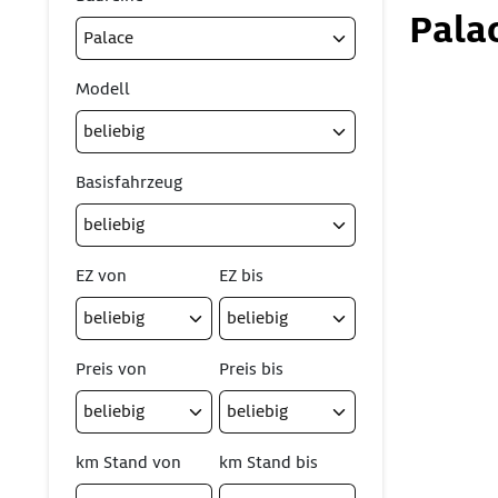
Pala
Modell
Basisfahrzeug
EZ von
EZ bis
Preis von
Preis bis
km Stand von
km Stand bis