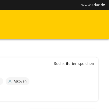
www.adac.de
Suchkriterien speichern
e
Alkoven