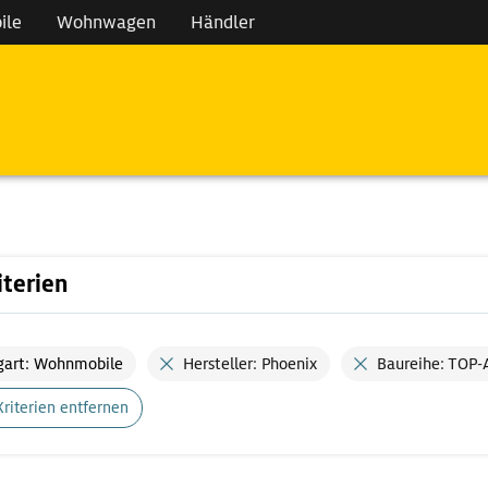
ile
Wohnwagen
Händler
iterien
gart: Wohnmobile
Hersteller: Phoenix
Baureihe: TOP-
Kriterien entfernen