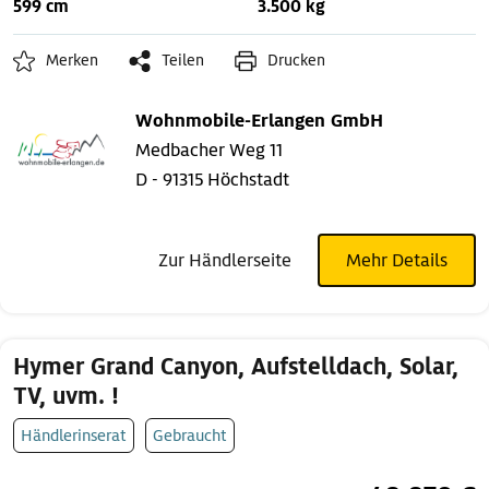
599 cm
3.500 kg
Merken
Teilen
Drucken
Wohnmobile-Erlangen GmbH
Medbacher Weg 11
D - 91315 Höchstadt
Zur Händlerseite
Mehr Details
Hymer Grand Canyon, Aufstelldach, Solar,
TV, uvm. !
Händlerinserat
Gebraucht