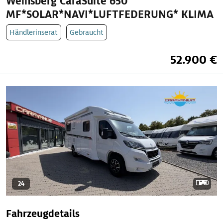
Weinsberg CaraSuite 650
MF*SOLAR*NAVI*LUFTFEDERUNG* KLIMA
Händlerinserat
Gebraucht
52.900 €
24
Fahrzeugdetails