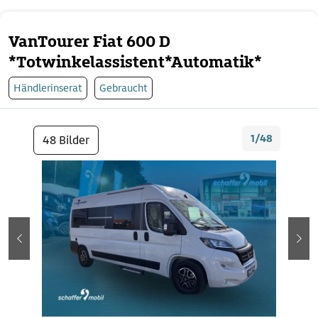
VanTourer Fiat 600 D
*Totwinkelassistent*Automatik*
Händlerinserat
Gebraucht
1/48
48 Bilder
zurück
wei