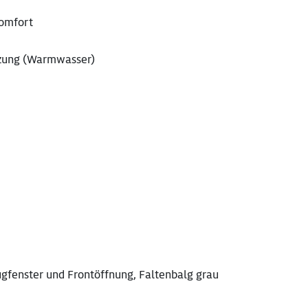
Komfort
izung (Warmwasser)
ugfenster und Frontöffnung, Faltenbalg grau