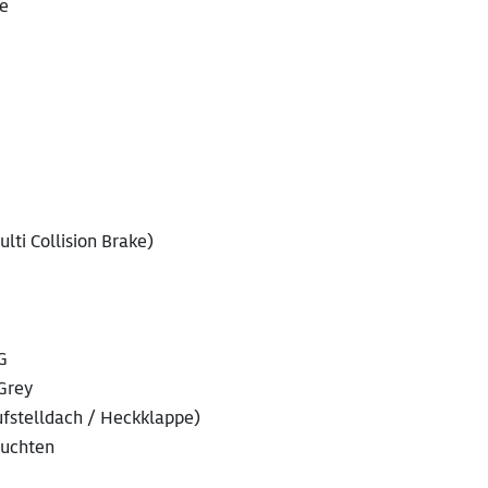
be
lti Collision Brake)
G
Grey
fstelldach / Heckklappe)
euchten