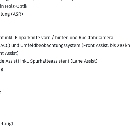
in Holz-Optik
elung (ASR)
t inkl. Einparkhilfe vorn / hinten und Rückfahrkamera
(ACC) und Umfeldbeobachtungssystem (Front Assist, bis 210 k
t Assist)
 Assist) inkl. Spurhalteassistent (Lane Assist)
ng
z
)
etätigt