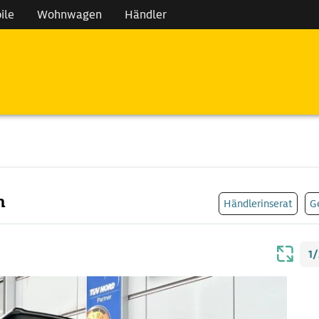
ile
Wohnwagen
Händler
n
Händlerinserat
G
1/