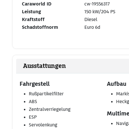
Caraworld ID
cw-19556317
Leistung
150 kW/204 PS
Kraftstoff
Diesel
Schadstoffnorm
Euro 6d
Ausstattungen
Fahrgestell
Aufbau
Rußpartikelfilter
Marki
ABS
Heckg
Zentralverriegelung
Multime
ESP
Navig
Servolenkung