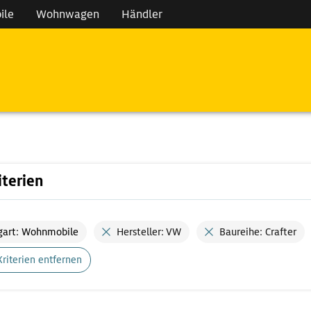
ile
Wohnwagen
Händler
iterien
gart: Wohnmobile
Hersteller: VW
Baureihe: Crafter
Kriterien entfernen