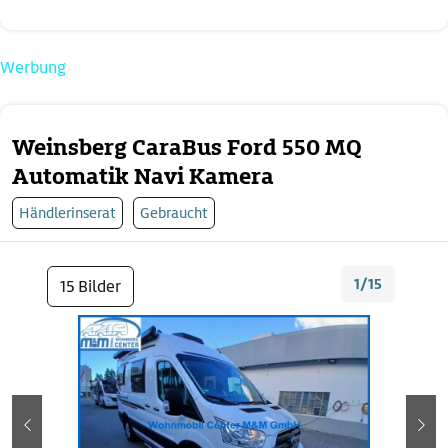
Werbung
Weinsberg CaraBus Ford 550 MQ
Automatik Navi Kamera
Händlerinserat
Gebraucht
1/15
15 Bilder
zurück
wei