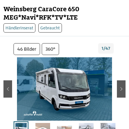
Weinsberg CaraCore 650
MEG*Navi*RFK*TV*LTE
Händlerinserat
Gebraucht
1/47
46 Bilder
360°
zurück
wei