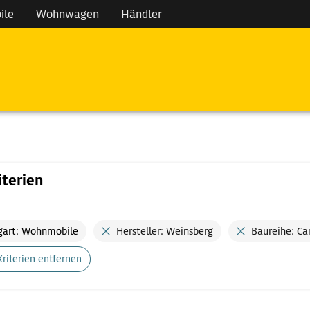
ile
Wohnwagen
Händler
iterien
gart: Wohnmobile
Hersteller: Weinsberg
Baureihe: Ca
Kriterien entfernen