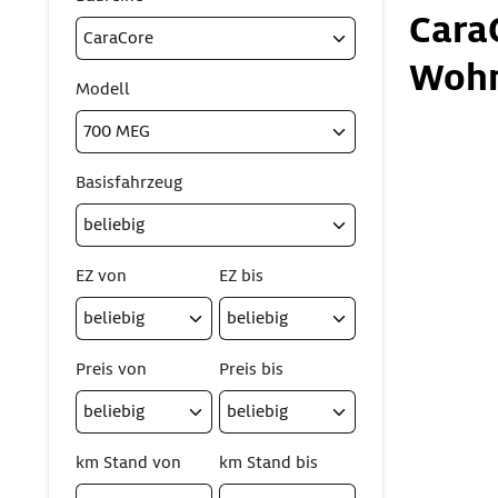
Cara
Wohn
Modell
Basisfahrzeug
EZ von
EZ bis
Preis von
Preis bis
km Stand von
km Stand bis