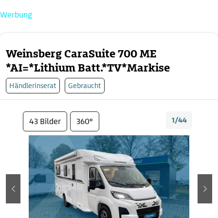
Werbung
Weinsberg CaraSuite 700 ME
*AI=*Lithium Batt.*TV*Markise
Händlerinserat
Gebraucht
1/44
43 Bilder
360°
zurück
wei