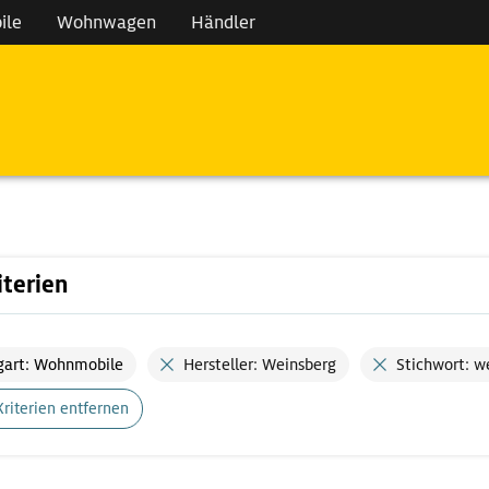
ile
Wohnwagen
Händler
iterien
gart: Wohnmobile
Hersteller: Weinsberg
Stichwort: w
Kriterien entfernen