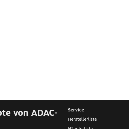
ote von ADAC-
Service
Herstellerliste
Händlerliste