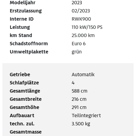
Modelljahr
2023
Erstzulassung
02/2023
Interne ID
RWK900
Leistung
110 kW/150 PS
km Stand
25.000 km
Schadstoffnorm
Euro 6
Umweltplakette
grün
Getriebe
Automatik
Schlafplätze
4
Gesamtlänge
588 cm
Gesamtbreite
216 cm
Gesamthöhe
291 cm
Aufbauart
Teilintegriert
techn. zul.
3.500 kg
Gesamtmasse