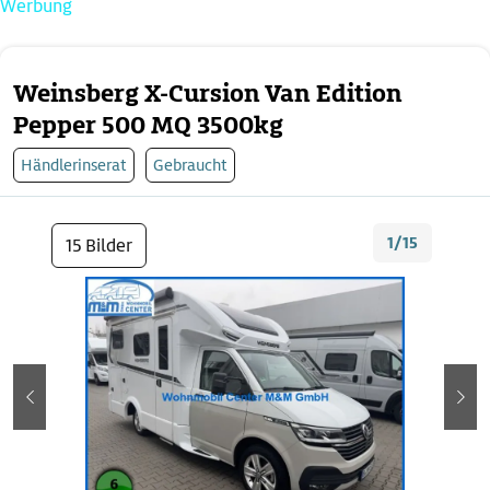
Werbung
Weinsberg X-Cursion Van Edition
Pepper 500 MQ 3500kg
Händlerinserat
Gebraucht
1/15
15 Bilder
zurück
wei