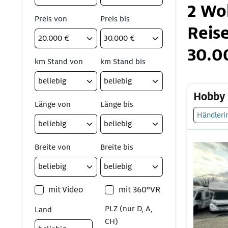
2 Wo
Preis von
Preis bis
Reis
30.0
km Stand von
km Stand bis
Hobby
Länge von
Länge bis
Händleri
Breite von
Breite bis
mit Video
mit 360°VR
PLZ (nur D, A,
Land
CH)