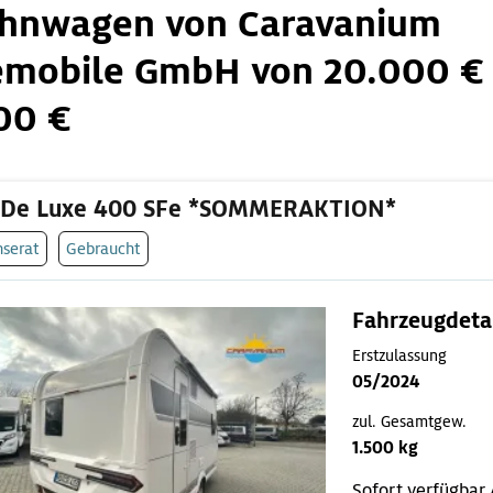
hnwagen von Caravanium
emobile GmbH von 20.000 € 
00 €
 De Luxe 400 SFe *SOMMERAKTION*
nserat
Gebraucht
Fahrzeugdeta
Erstzulassung
05/2024
zul. Gesamtgew.
1.500 kg
Sofort verfügbar