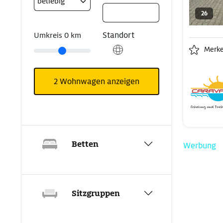
26
Standort
Umkreis
0
km
Merk
2
Wohnwagen anzeigen
Betten
Werbung
Sitzgruppen