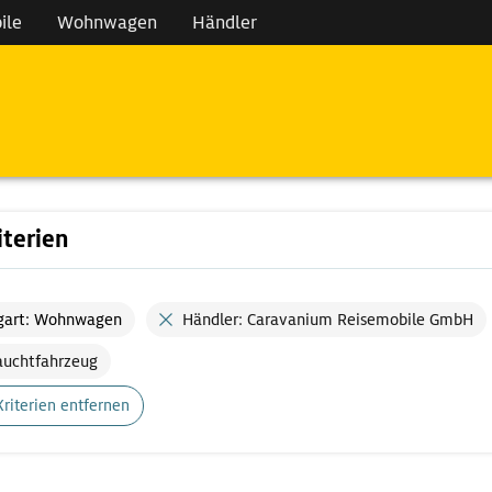
ile
Wohnwagen
Händler
iterien
gart: Wohnwagen
Händler: Caravanium Reisemobile GmbH
auchtfahrzeug
Kriterien entfernen