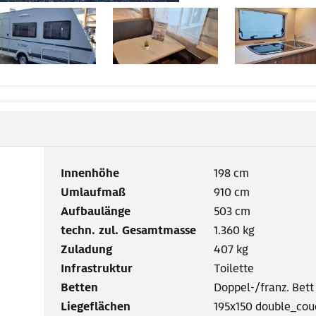
Innenhöhe
198 cm
Umlaufmaß
910 cm
Aufbaulänge
503 cm
techn. zul. Gesamtmasse
1.360 kg
Zuladung
407 kg
Infrastruktur
Toilette
Betten
Doppel-/franz. Bett
Liegeflächen
195x150 double_cou