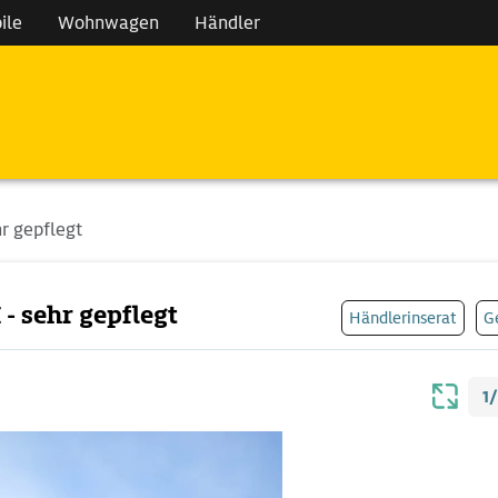
ile
Wohnwagen
Händler
hr gepflegt
- sehr gepflegt
Händlerinserat
G
1/