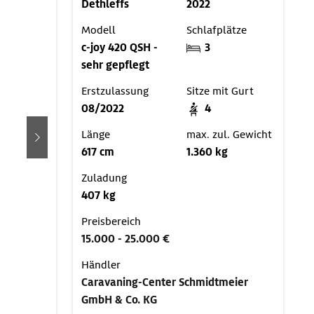
Dethleffs
2022
Modell
Schlafplätze
c-joy 420 QSH -
3
sehr gepflegt
Erstzulassung
Sitze mit Gurt
08/2022
4
Länge
max. zul. Gewicht
weiter
617 cm
1.360 kg
Zuladung
407 kg
Preisbereich
15.000 - 25.000 €
Händler
Caravaning-Center Schmidtmeier
GmbH & Co. KG