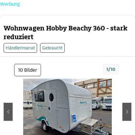
Werbung
Wohnwagen Hobby Beachy 360 - stark
reduziert
Händlerinserat
Gebraucht
1/10
10 Bilder
zurück
wei