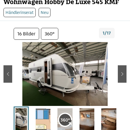
Wohnwagen Hobby De Luxe 545 KMF
Händlerinserat
Neu
1/17
16 Bilder
360°
zurück
wei