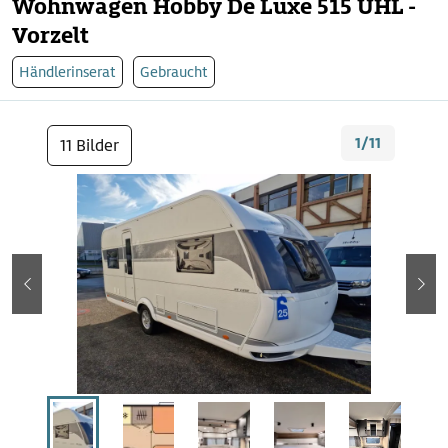
Wohnwagen Hobby De Luxe 515 UHL -
Vorzelt
Händlerinserat
Gebraucht
1/11
11 Bilder
zurück
wei