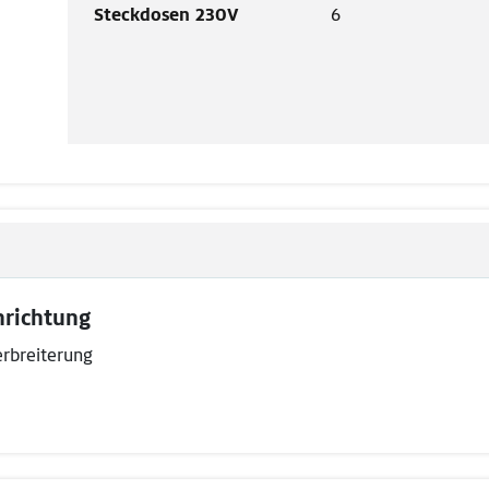
Steckdosen 230V
6
nrichtung
erbreiterung