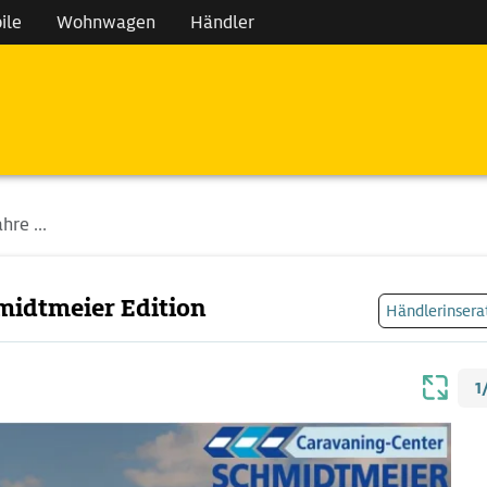
ile
Wohnwagen
Händler
re ...
midtmeier Edition
Händlerinsera
1