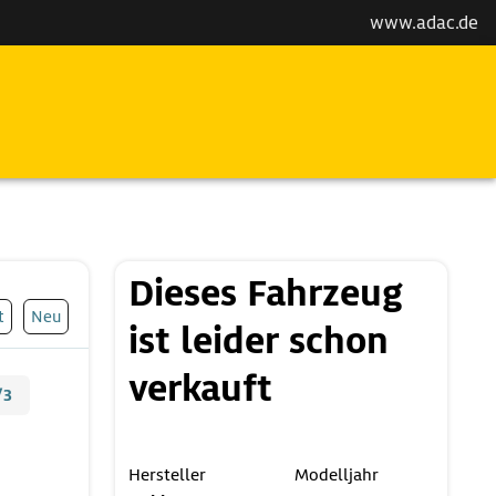
www.adac.de
Dieses Fahrzeug
t
Neu
ist leider schon
verkauft
/3
Hersteller
Modelljahr