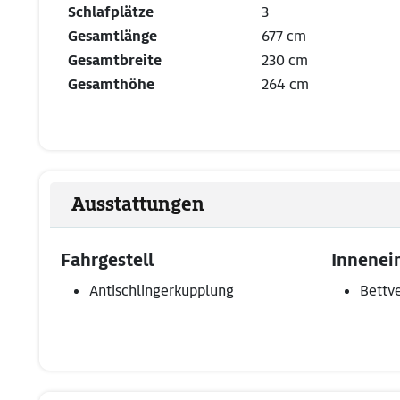
Schlafplätze
3
Gesamtlänge
677 cm
Gesamtbreite
230 cm
Gesamthöhe
264 cm
Ausstattungen
Fahrgestell
Innenei
Antischlingerkupplung
Bettv