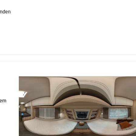
lenden
nem