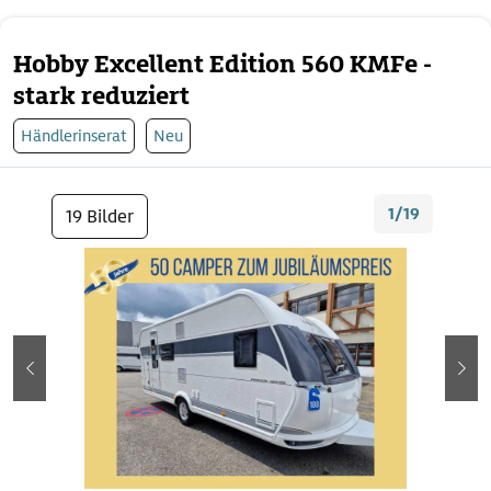
Hobby Excellent Edition 560 KMFe -
stark reduziert
Händlerinserat
Neu
1/19
19 Bilder
zurück
wei