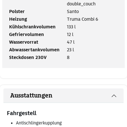
double_couch
Polster
Santo
Heizung
Truma Combi 6
Kühlschrankvolumen
133 l
Gefriervolumen
12 l
Wasservorrat
47 l
Abwassertankvolumen
23 l
Steckdosen 230V
8
Ausstattungen
Fahrgestell
Antischlingerkupplung