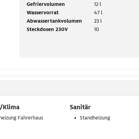
Gefriervolumen
12 l
Wasservorrat
47 l
Abwassertankvolumen
23 l
Steckdosen 230V
10
/Klima
Sanitär
heizung Fahrerhaus
Standheizung