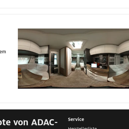
nem
ote von ADAC-
Service
Herstellerliste