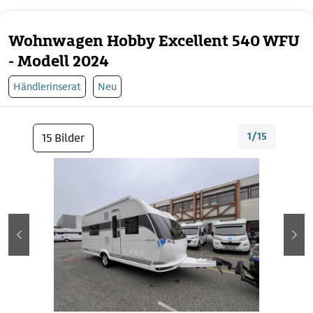
Wohnwagen Hobby Excellent 540 WFU
- Modell 2024
Händlerinserat
Neu
1/15
15 Bilder
zurück
wei