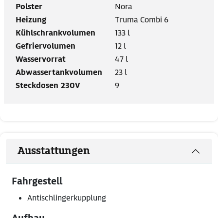
Polster
Nora
Heizung
Truma Combi 6
Kühlschrankvolumen
133 l
Gefriervolumen
12 l
Wasservorrat
47 l
Abwassertankvolumen
23 l
Steckdosen 230V
9
Ausstattungen
Fahrgestell
Antischlingerkupplung