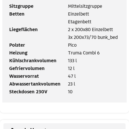
Sitzgruppe
Mittelsitzgruppe
Betten
Einzelbett
Etagenbett
Liegeflächen
2 x 200x80 Einzelbett
3x 200x73/70 bunk_bed
Polster
Pico
Heizung
Truma Combi 6
Kühlschrankvolumen
133 l
Gefriervolumen
12 l
Wasservorrat
47 l
Abwassertankvolumen
23 l
Steckdosen 230V
10