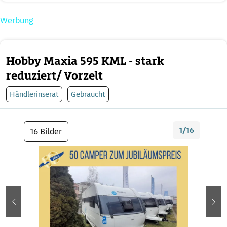
Werbung
Hobby Maxia 595 KML - stark
reduziert/ Vorzelt
Händlerinserat
Gebraucht
1/16
16 Bilder
zurück
wei