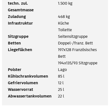
techn. zul.
1.500 kg
Gesamtmasse
Zuladung
468 kg
Infrastruktur
Küche
Toilette
Sitzgruppe
Seitensitzgruppe
Betten
Doppel-/franz. Bett
Liegeflächen
197x128 Französisches
Bett
194x135/93 Sitzgruppe
Polster
Lago
Kühlschrankvolumen
85 l
Gefriervolumen
12 l
Wasservorrat
25 l
Abwassertankvolumen
22 l