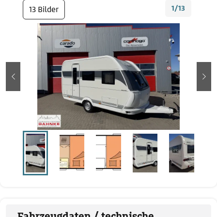
1/13
13 Bilder
zurück
wei
Fahrzeugdaten / technische