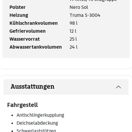
Polster
Nero Sol
Heizung
Truma S-3004
Kühlschrankvolumen
98 l
Gefriervolumen
12 l
Wasservorrat
25 l
Abwassertankvolumen
24 l
Ausstattungen
Fahrgestell
Antischlingerkupplung
Deichselabdeckung
Schwerlaststützen