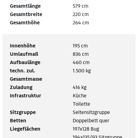
Gesamtlänge
579 cm
Gesamtbreite
220 cm
Gesamthöhe
264 cm
Innenhöhe
195 cm
Umlaufmaß
836 cm
Aufbaulänge
460 cm
techn. zul.
1.500 kg
Gesamtmasse
Zuladung
416 kg
Infrastruktur
Küche
Toilette
Sitzgruppe
Seitensitzgruppe
Betten
Doppelbett quer
Liegeflächen
197x128 Bug
194x135/93 Sitzgruppe