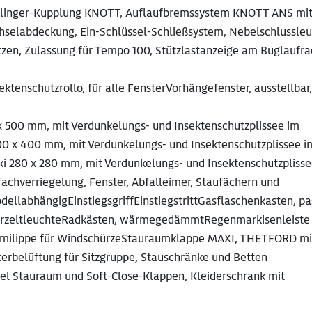
ischlinger-Kupplung KNOTT, Auflaufbremssystem KNOTT ANS mi
hselabdeckung, Ein-Schlüssel-Schließsystem, Nebelschlussleu
zen, Zulassung für Tempo 100, Stützlastanzeige am Buglaufra
ktenschutzrollo, für alle FensterVorhängefenster, ausstellbar,
 500 mm, mit Verdunkelungs- und Insektenschutzplissee im
x 400 mm, mit Verdunkelungs- und Insektenschutzplissee i
 280 x 280 mm, mit Verdunkelungs- und Insektenschutzplisse
fachverriegelung, Fenster, Abfalleimer, Staufächern und
ellabhängigEinstiegsgriffEinstiegstrittGasflaschenkasten, p
D-VorzeltleuchteRadkästen, wärmegedämmtRegenmarkisenleiste
mmilippe für WindschürzeStauraumklappe MAXI, THETFORD mi
terbelüftung für Sitzgruppe, Stauschränke und Betten
l Stauraum und Soft-Close-Klappen, Kleiderschrank mit