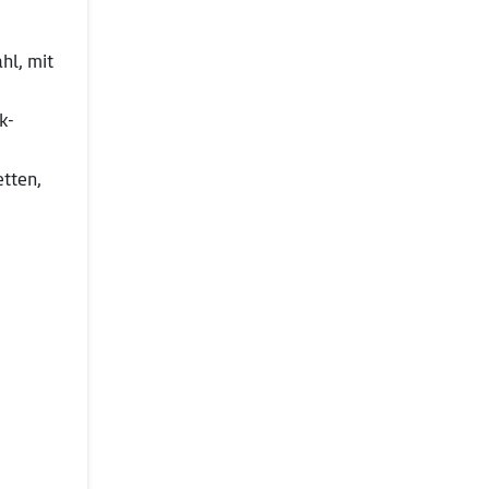
hl, mit
k-
etten,