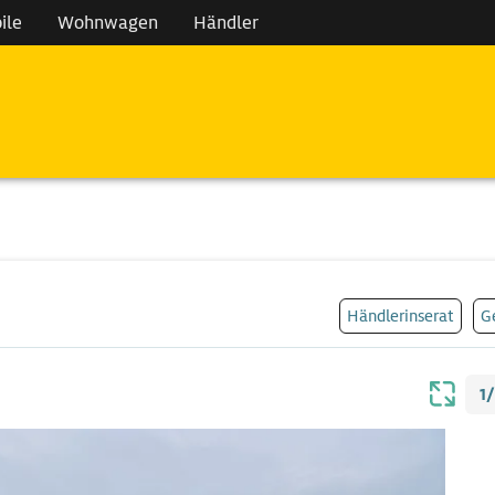
ile
Wohnwagen
Händler
Händlerinserat
G
1/