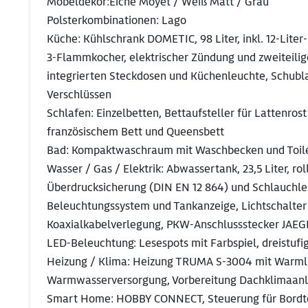
Möbeldekor:Eiche Moyet / Weiß Matt / Grau
Polsterkombinationen: Lago
Küche: Kühlschrank DOMETIC, 98 Liter, inkl. 12-Lite
3-Flammkocher, elektrischer Zündung und zweiteilig
integrierten Steckdosen und Küchenleuchte, Schubla
Verschlüssen
Schlafen: Einzelbetten, Bettaufsteller für Lattenro
französischem Bett und Queensbett
Bad: Kompaktwaschraum mit Waschbecken und Toile
Wasser / Gas / Elektrik: Abwassertank, 23,5 Liter, r
Überdrucksicherung (DIN EN 12 864) und Schlauchlei
Beleuchtungssystem und Tankanzeige, Lichtschalter 
Koaxialkabelverlegung, PKW-Anschlussstecker JAEGE
LED-Beleuchtung: Lesespots mit Farbspiel, dreistufi
Heizung / Klima: Heizung TRUMA S-3004 mit Warml
Warmwasserversorgung, Vorbereitung Dachklimaan
Smart Home: HOBBY CONNECT, Steuerung für Bordte