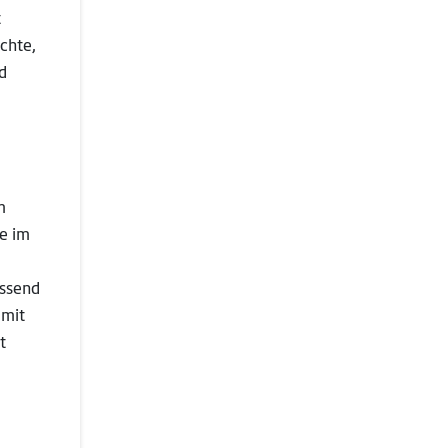
t
chte,
d
m
e im
assend
 mit
t