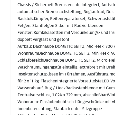
Chassis / Sicherheit Bremsleuchte integriert, Ant
automatischer Bremsnachstellung, Buglaufrad, Deic
Radstoßdämpfer, Reifenreparaturset, Schwerlaststüt
Felgen: Stahlfelgen Silber mit Radzierblenden
Fenster: Kombikassetten mit Verdunkelungs- und Inse
doppelt verglast und getönt
Aufbau: Dachhaube DOMETIC SEITZ, Midi-Heki 700 x
WohnraumDachhaube DOMETIC SEITZ, Mini-Heki 400 
SchlafbereichDachhaube DOMETIC SEITZ, Micro-Heki
WaschraumEingangstür einteilig, extrabreit mit Drei
Insektenschutzplissee im Türrahmen, Ausführung mod
für 2 x 11-kg-FlaschenIntegrierte VorzeltleisteLE
Wasserablauf, Bug / HeckRadkastenblende mit Gu
Zentralverschluss, 1.024 x 329 mm, abschließbarWin
Wohnraum: Einsäulenhubtisch Hängeschränke mit vie
Innenbeleuchtung, Staufach unter Sitzgruppe