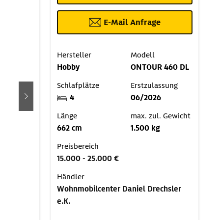
E-Mail Anfrage
Hersteller
Modell
Hobby
ONTOUR 460 DL
Schlafplätze
Erstzulassung
4
06/2026
weiter
Länge
max. zul. Gewicht
662 cm
1.500 kg
Preisbereich
15.000 - 25.000 €
Händler
Wohnmobilcenter Daniel Drechsler
e.K.