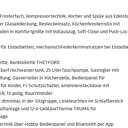
r-Frosterfach, Kompressortechnik, Kocher und Spüle aus Edelsta
er Glasabdeckung, Besteckeinsatz, Küchenfensterrollo mit
den in Komfortgröße mit Vollauszug, Soft-Close und Push-Loc
st für Einzelbetten, mechanischFederkernmatratzen bei Einzelb
tte, Banktoilette THETFORD
ollbarFrischwassertank, 25 LiterTauchpumpe, Gasregler mit
tung, Gasverteiler in Küchenzeile, Bedienpanel für
für Kinder, FI-Schutzschalter, Antennensteckdose mit
R, 13-polig, Rauchmelder
g dimmbar, in der Sitzgruppe, Leseleuchten im Schlafbereich
uftanlage und 12-V-GebläseTherme TRUMA für
lage
chnik über Hobby-Bedienpanel und Bluetooth per App