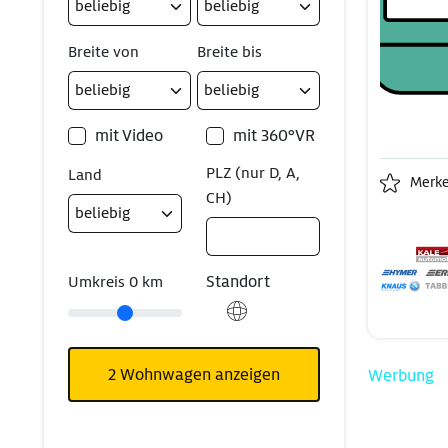
Breite von
Breite bis
mit Video
mit 360°VR
PLZ (nur D, A,
Land
Merk
CH)
Standort
Umkreis
0
km
2
Wohnwagen anzeigen
Werbung