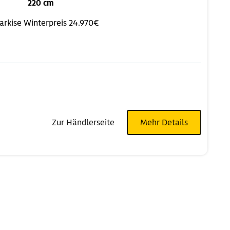
220 cm
arkise
Winterpreis 24.970€
Zur Händlerseite
Mehr Details