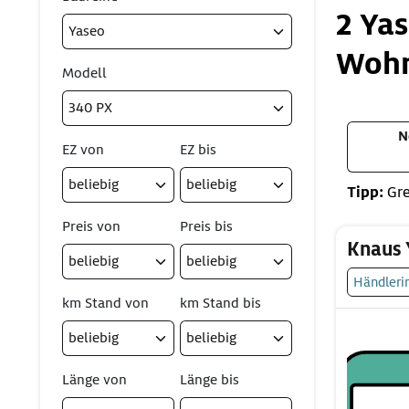
2 Ya
Woh
Modell
N
EZ von
EZ bis
Tipp:
Gre
Preis von
Preis bis
Knaus 
Händleri
km Stand von
km Stand bis
Länge von
Länge bis