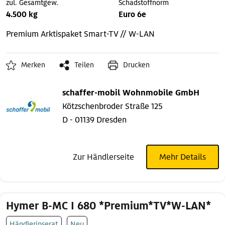
zul. Gesamtgew.
Schadstoffnorm
4.500 kg
Euro 6e
Premium
Arktispaket
Smart-TV // W-LAN
Merken
Teilen
Drucken
schaffer-mobil Wohnmobile GmbH
Kötzschenbroder Straße 125
D - 01139 Dresden
Zur Händlerseite
Mehr Details
Hymer B-MC I 680 *Premium*TV*W-LAN*
Händlerinserat
Neu