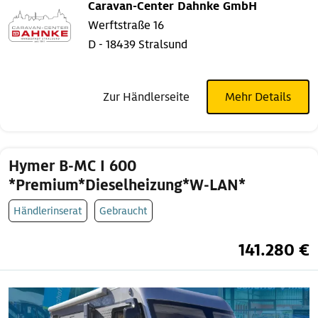
Caravan-Center Dahnke GmbH
Werftstraße 16
D - 18439 Stralsund
Zur Händlerseite
Mehr Details
Hymer B-MC I 600
*Premium*Dieselheizung*W-LAN*
Händlerinserat
Gebraucht
141.280 €