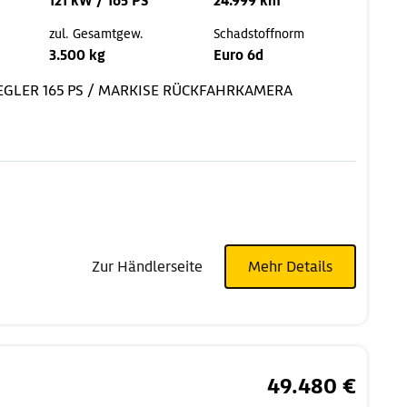
121 kW / 165 PS
24.999 km
zul. Gesamtgew.
Schadstoffnorm
3.500 kg
Euro 6d
EGLER
165 PS / MARKISE
RÜCKFAHRKAMERA
Zur Händlerseite
Mehr Details
49.480 €