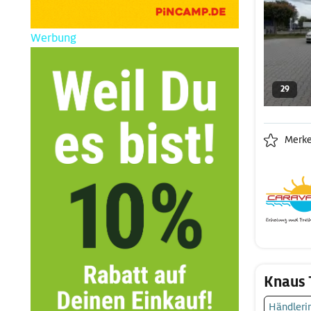
Werbung
29
Merk
Knaus 
Händleri