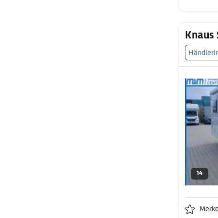
Knaus 
Händleri
14
Merk