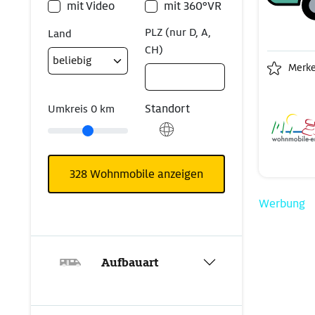
mit Video
mit 360°VR
PLZ (nur D, A,
Land
CH)
Merk
Standort
Umkreis
0
km
328
Wohnmobile anzeigen
Werbung
Aufbauart