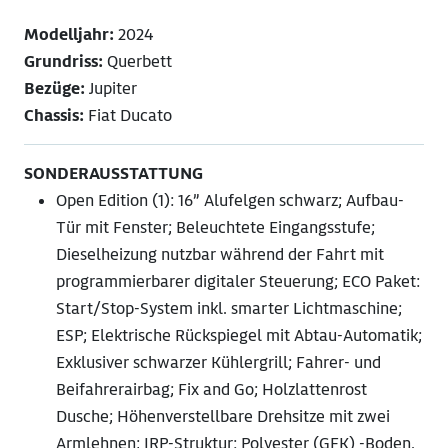
Modelljahr:
2024
Grundriss:
Querbett
Bezüge:
Jupiter
Chassis:
Fiat Ducato
SONDERAUSSTATTUNG
Open Edition (1): 16” Alufelgen schwarz; Aufbau-
Tür mit Fenster; Beleuchtete Eingangsstufe;
Dieselheizung nutzbar während der Fahrt mit
programmierbarer digitaler Steuerung; ECO Paket:
Start/Stop-System inkl. smarter Lichtmaschine;
ESP; Elektrische Rückspiegel mit Abtau-Automatik;
Exklusiver schwarzer Kühlergrill; Fahrer- und
Beifahrerairbag; Fix and Go; Holzlattenrost
Dusche; Höhenverstellbare Drehsitze mit zwei
Armlehnen; IRP-Struktur: Polyester (GFK) -Boden,