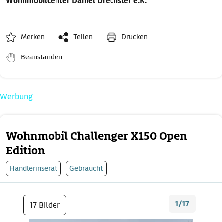
Wohnmobilcenter Daniel Drechsler e.K.
Merken
Teilen
Drucken
Beanstanden
Werbung
Wohnmobil Challenger X150 Open
Edition
Händlerinserat
Gebraucht
1/17
17 Bilder