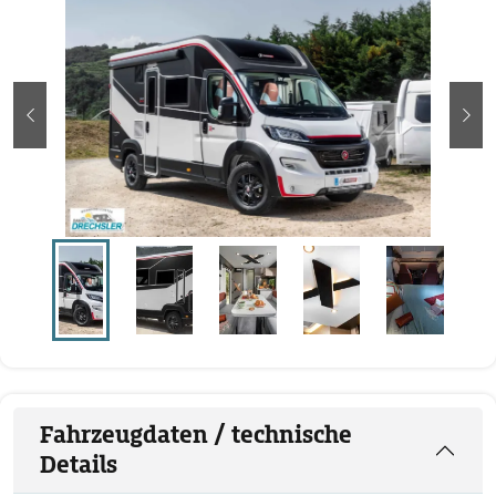
zurück
wei
Fahrzeugdaten / technische
Details