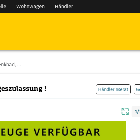
ile
Wohnwagen
Händler
nkbad, ...
geszulassung !
Händlerinserat
G
1/