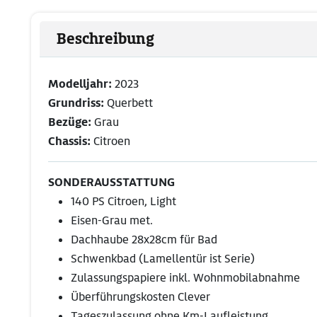
Beschreibung
Modelljahr:
2023
Grundriss:
Querbett
Bezüge:
Grau
Chassis:
Citroen
SONDERAUSSTATTUNG
140 PS Citroen, Light
Eisen-Grau met.
Dachhaube 28x28cm für Bad
Schwenkbad (Lamellentür ist Serie)
Zulassungspapiere inkl. Wohnmobilabnahme
Überführungskosten Clever
Tageszulassung ohne Km-Laufleistung