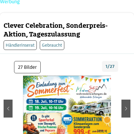
Werbung
Clever Celebration, Sonderpreis-
Aktion, Tageszulassung
Händlerinserat
Gebraucht
1/27
27 Bilder
zurück
wei