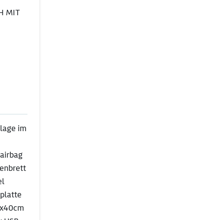
H MIT
nlage im
rairbag
renbrett
el
splatte
40x40cm