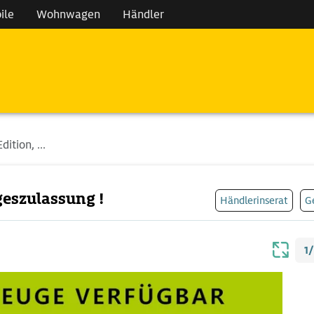
ile
Wohnwagen
Händler
ition, ...
geszulassung !
Händlerinserat
G
1/