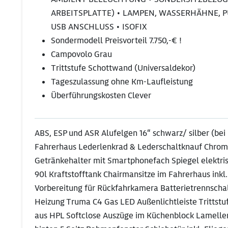
ARBEITSPLATTE) • LAMPEN, WASSERHÄHNE, 
USB ANSCHLUSS • ISOFIX
Sondermodell Preisvorteil 7.750,-€ !
Campovolo Grau
Trittstufe Schottwand (Universaldekor)
Tageszulassung ohne Km-Laufleistung
Überführungskosten Clever
ABS, ESP und ASR Alufelgen 16“ schwarz/ silber (b
Fahrerhaus Lederlenkrad & Lederschaltknauf Chrom
Getränkehalter mit Smartphonefach Spiegel elektris
90l Kraftstofftank Chairmansitze im Fahrerhaus ink
Vorbereitung für Rückfahrkamera Batterietrennscha
Heizung Truma C4 Gas LED Außenlichtleiste Trittstuf
aus HPL Softclose Auszüge im Küchenblock Lamel