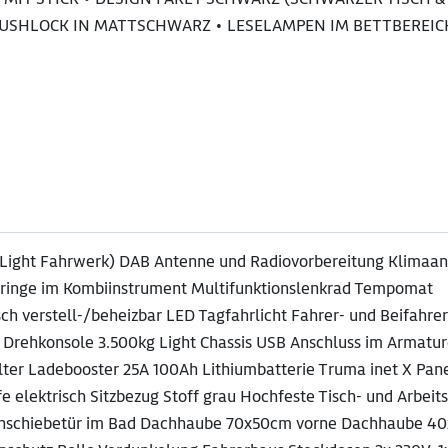
PUSHLOCK IN MATTSCHWARZ • LESELAMPEN IM BETTBEREIC
ei Light Fahrwerk) DAB Antenne und Radiovorbereitung Klimaa
ringe im Kombiinstrument Multifunktionslenkrad Tempomat
ch verstell-/beheizbar LED Tagfahrlicht Fahrer- und Beifahre
l. Drehkonsole 3.500kg Light Chassis USB Anschluss im Armatu
lter Ladebooster 25A 100Ah Lithiumbatterie Truma inet X Pan
e elektrisch Sitzbezug Stoff grau Hochfeste Tisch- und Arbeit
lenschiebetür im Bad Dachhaube 70x50cm vorne Dachhaube 