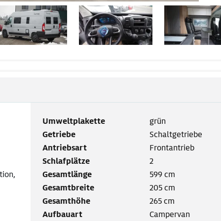
Umweltplakette
grün
Getriebe
Schaltgetriebe
Antriebsart
Frontantrieb
Schlafplätze
2
tion,
Gesamtlänge
599 cm
Gesamtbreite
205 cm
Gesamthöhe
265 cm
Aufbauart
Campervan