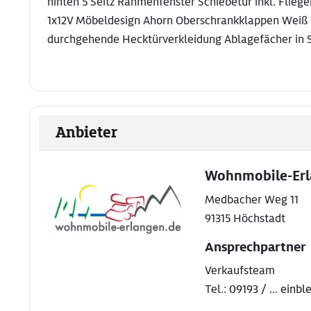
hinten 5 Seitz Rahmenfenster Schiebetür inkl. Flieg
1x12V Möbeldesign Ahorn Oberschrankklappen Weiß
durchgehende Hecktürverkleidung Ablagefächer in 
Anbieter
Wohnmobile-Er
Medbacher Weg 11
91315 Höchstadt
Ansprechpartner
Verkaufsteam
Tel.:
09193 / ... einb