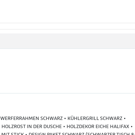
CHEINWERFERRAHMEN SCHWARZ • KÜHLERGRILL SCHWARZ •
 HOLZROST IN DER DUSCHE • HOLZDEKOR EICHE HALIFAX •
IT STICK • DESIGN PAKET SCHWARZ (SCHWARZER TISCH &