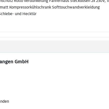
enschutz Rollo Verdunkelung Fahrerhaus Steckdosen 2x 230V, 1
 matt Kompressorkühlschrank Softtouchwandverkleidung
Schiebe- und Hecktür
langen GmbH
lenden