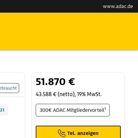
www.adac.de
51.870 €
ebraucht
43.588 € (netto), 19% MwSt.
21
300€ ADAC Mitgliedervorteil¹
Tel. anzeigen