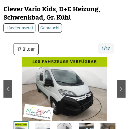
Clever Vario Kids, D+E Heizung,
Schwenkbad, Gr. Kühl
Händlerinserat
Gebraucht
1/17
17 Bilder
zurück
wei