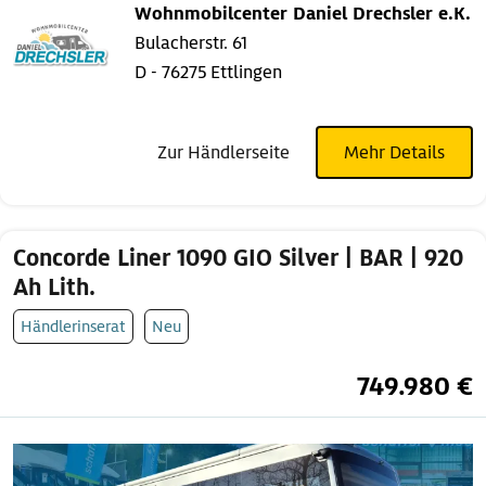
Wohnmobilcenter Daniel Drechsler e.K.
Bulacherstr. 61
D - 76275 Ettlingen
Zur Händlerseite
Mehr Details
Concorde Liner 1090 GIO Silver | BAR | 920
Ah Lith.
Händlerinserat
Neu
749.980 €