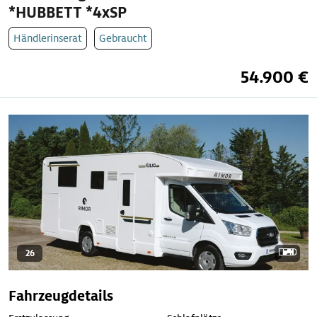
*HUBBETT *4xSP
Händlerinserat
Gebraucht
54.900 €
26
Fahrzeugdetails