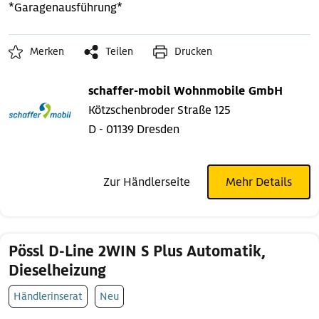
*Garagenausführung*
Merken
Teilen
Drucken
schaffer-mobil Wohnmobile GmbH
Kötzschenbroder Straße 125
D - 01139 Dresden
Zur Händlerseite
Mehr Details
Pössl D-Line 2WIN S Plus Automatik,
Dieselheizung
Händlerinserat
Neu