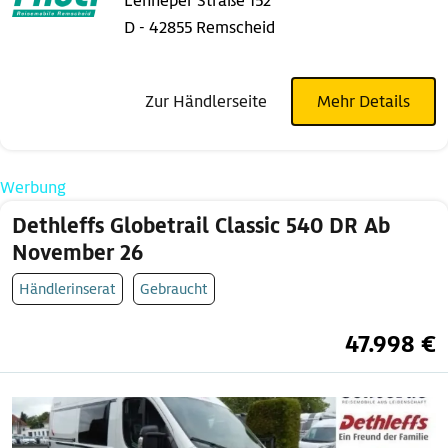
Lenneper Straße 152
D - 42855 Remscheid
Zur Händlerseite
Mehr Details
Werbung
Dethleffs Globetrail Classic 540 DR Ab
November 26
Händlerinserat
Gebraucht
47.998 €