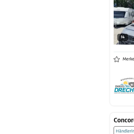
14
Merk
Concor
Händleri