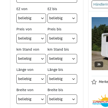
Händleri
EZ von
EZ bis
Preis von
Preis bis
km Stand von
km Stand bis
26
Länge von
Länge bis
Merk
Breite von
Breite bis