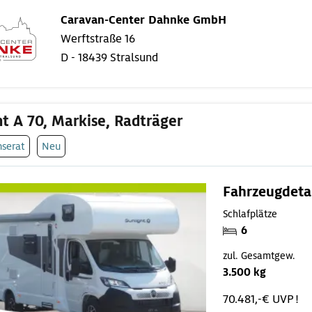
Caravan-Center Dahnke GmbH
Werftstraße 16
D - 18439 Stralsund
ht A 70, Markise, Radträger
nserat
Neu
Fahrzeugdeta
Schlafplätze
6
zul. Gesamtgew.
3.500 kg
70.481,-€ UVP !