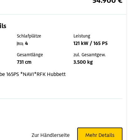
54.900 €
ils
Schlafplätze
Leistung
4
121 kW / 165 PS
Gesamtlänge
zul. Gesamtgew.
731 cm
3.500 kg
ebe
165PS *NAVI*RFK
Hubbett
Zur Händlerseite
Mehr Details