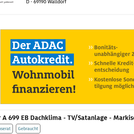
D - 69190 Walldorf
r A 699 EB Dachklima - TV/Satanlage - Marki
nserat
Gebraucht