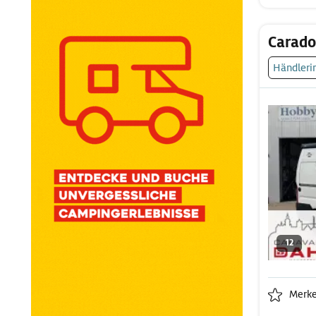
Carado
Händleri
12
Merk