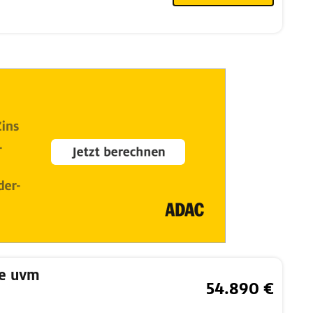
se uvm
54.890 €