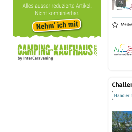
18
Merk
Challe
Händleri