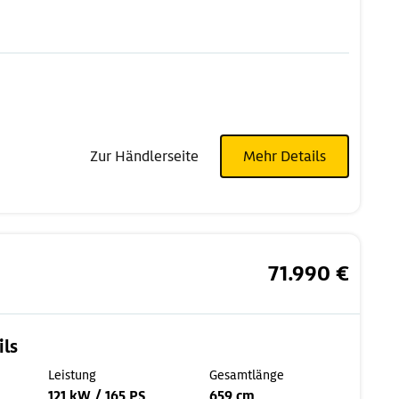
Zur Händlerseite
Mehr Details
71.990 €
ils
Leistung
Gesamtlänge
121 kW / 165 PS
659 cm