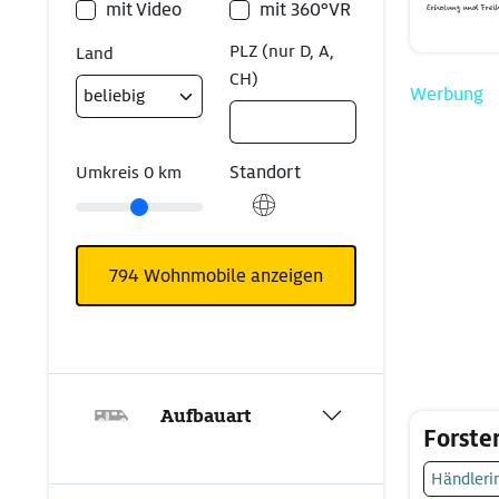
mit Video
mit 360°VR
PLZ (nur D, A,
Land
CH)
Werbung
Standort
Umkreis
0
km
794
Wohnmobile anzeigen
Aufbauart
Forste
Händleri