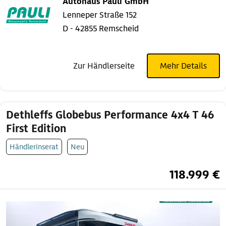
Autohaus Pauli GmbH
Lenneper Straße 152
D - 42855 Remscheid
Zur Händlerseite
Mehr Details
Dethleffs Globebus Performance 4x4 T 46
First Edition
Händlerinserat
Neu
118.999 €