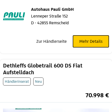
Autohaus Pauli GmbH
Lenneper Straße 152
D - 42855 Remscheid
Zur Händlerseite
Mehr Details
Dethleffs Globetrail 600 DS Fiat
Aufstelldach
Händlerinserat
Neu
70.998 €