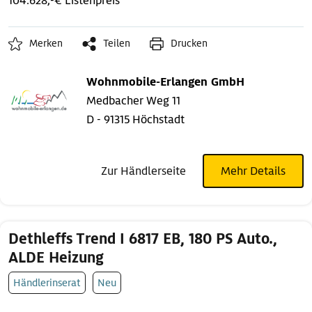
104.628,-€ Listenpreis
Merken
Teilen
Drucken
Wohnmobile-Erlangen GmbH
Medbacher Weg 11
D - 91315 Höchstadt
Zur Händlerseite
Mehr Details
Dethleffs Trend I 6817 EB, 180 PS Auto.,
ALDE Heizung
Händlerinserat
Neu