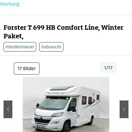
Werbung
Forster T 699 HB Comfort Line, Winter
Paket,
Händlerinserat
Gebraucht
1/17
17 Bilder
zurück
wei