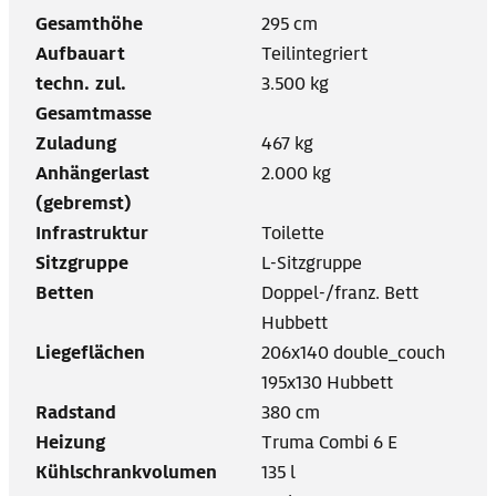
Gesamthöhe
295 cm
Aufbauart
Teilintegriert
techn. zul.
3.500 kg
Gesamtmasse
Zuladung
467 kg
Anhängerlast
2.000 kg
(gebremst)
Infrastruktur
Toilette
Sitzgruppe
L-Sitzgruppe
Betten
Doppel-/franz. Bett
Hubbett
Liegeflächen
206x140 double_couch
195x130 Hubbett
Radstand
380 cm
Heizung
Truma Combi 6 E
Kühlschrankvolumen
135 l