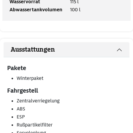
Wasservorrat
115 l
Abwassertankvolumen
100 l
Ausstattungen
Pakete
Winterpaket
Fahrgestell
Zentralverriegelung
ABS
ESP
Rußpartikelfilter
Servolenkung