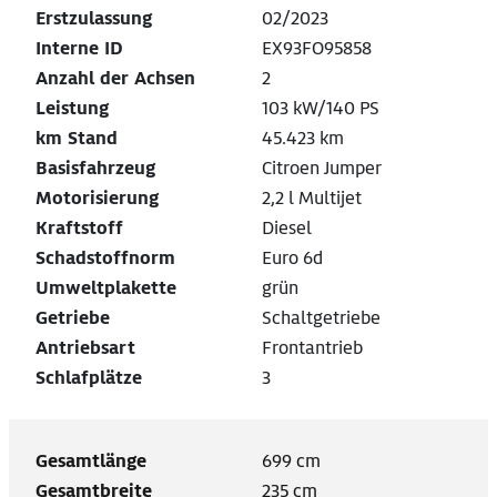
Erstzulassung
02/2023
Interne ID
EX93FO95858
Anzahl der Achsen
2
Leistung
103 kW/140 PS
km Stand
45.423 km
Basisfahrzeug
Citroen Jumper
Motorisierung
2,2 l Multijet
Kraftstoff
Diesel
Schadstoffnorm
Euro 6d
Umweltplakette
grün
Getriebe
Schaltgetriebe
Antriebsart
Frontantrieb
Schlafplätze
3
Gesamtlänge
699 cm
Gesamtbreite
235 cm