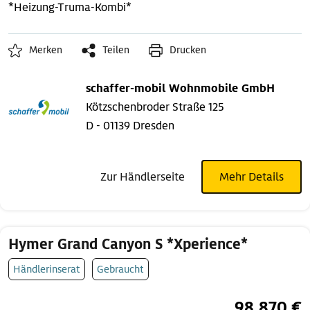
*Heizung-Truma-Kombi*
Merken
Teilen
Drucken
schaffer-mobil Wohnmobile GmbH
Kötzschenbroder Straße 125
D - 01139 Dresden
Zur Händlerseite
Mehr Details
Hymer Grand Canyon S *Xperience*
Händlerinserat
Gebraucht
98.870 €