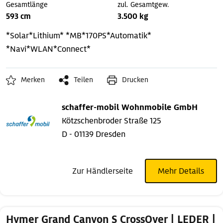
Gesamtlänge
zul. Gesamtgew.
593 cm
3.500 kg
*Solar*Lithium*
*MB*170PS*Automatik*
*Navi*WLAN*Connect*
Merken
Teilen
Drucken
schaffer-mobil Wohnmobile GmbH
Kötzschenbroder Straße 125
D - 01139 Dresden
Zur Händlerseite
Mehr Details
Hymer Grand Canyon S CrossOver | LEDER |