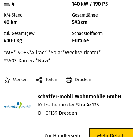
4
140 kW / 190 PS
KM-Stand
Gesamtlänge
40 km
593 cm
zul. Gesamtgew.
Schadstoffnorm
4.100 kg
Euro 6e
*MB*190PS*Allrad*
*Solar*Wechselrichter*
*360°-Kamera*Navi*
Merken
Teilen
Drucken
schaffer-mobil Wohnmobile GmbH
Kötzschenbroder Straße 125
D - 01139 Dresden
Zur Händlerseite
Mehr Details