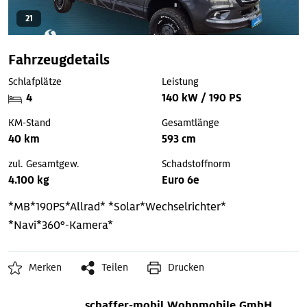
21
Fahrzeugdetails
Schlafplätze
Leistung
4
140 kW / 190 PS
KM-Stand
Gesamtlänge
40 km
593 cm
zul. Gesamtgew.
Schadstoffnorm
4.100 kg
Euro 6e
*MB*190PS*Allrad*
*Solar*Wechselrichter*
*Navi*360°-Kamera*
Merken
Teilen
Drucken
schaffer-mobil Wohnmobile GmbH