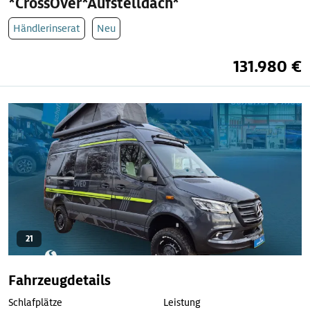
*CrossOver*Aufstelldach*
Händlerinserat
Neu
131.980 €
21
Fahrzeugdetails
Schlafplätze
Leistung