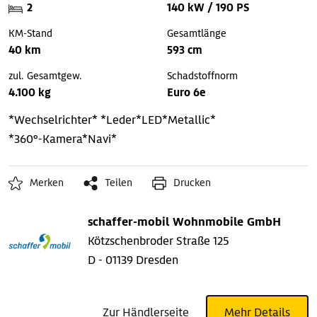
2
140 kW / 190 PS
KM-Stand
Gesamtlänge
40 km
593 cm
zul. Gesamtgew.
Schadstoffnorm
4.100 kg
Euro 6e
*Wechselrichter*
*Leder*LED*Metallic*
*360°-Kamera*Navi*
Merken
Teilen
Drucken
schaffer-mobil Wohnmobile GmbH
Kötzschenbroder Straße 125
D - 01139 Dresden
Zur Händlerseite
Mehr Details