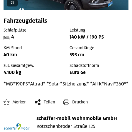
22
Fahrzeugdetails
Schlafplätze
Leistung
4
140 kW / 190 PS
KM-Stand
Gesamtlänge
40 km
593 cm
zul. Gesamtgew.
Schadstoffnorm
4.100 kg
Euro 6e
*MB*190PS*Allrad*
*Solar*Sitzheizung*
*AHK*Navi*360°*
Merken
Teilen
Drucken
schaffer-mobil Wohnmobile GmbH
Kötzschenbroder Straße 125