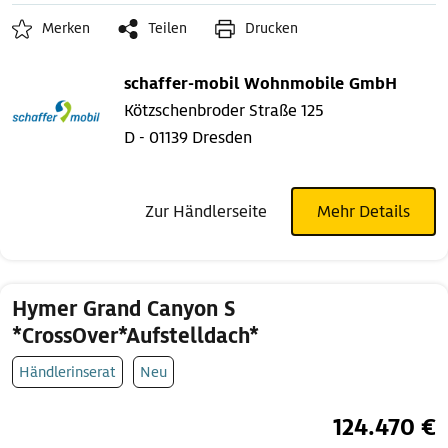
Merken
Teilen
Drucken
schaffer-mobil Wohnmobile GmbH
Kötzschenbroder Straße 125
D - 01139 Dresden
Zur Händlerseite
Mehr Details
Hymer Grand Canyon S
*CrossOver*Aufstelldach*
Händlerinserat
Neu
124.470 €