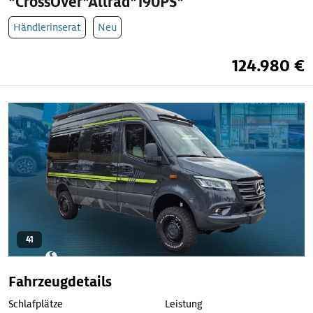
*CrossOver*Allrad*190PS*
Händlerinserat
Neu
124.980 €
41
Fahrzeugdetails
Schlafplätze
Leistung