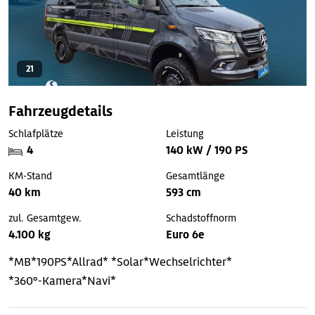
21
Fahrzeugdetails
Schlafplätze
Leistung
4
140 kW / 190 PS
KM-Stand
Gesamtlänge
40 km
593 cm
zul. Gesamtgew.
Schadstoffnorm
4.100 kg
Euro 6e
*MB*190PS*Allrad*
*Solar*Wechselrichter*
*360°-Kamera*Navi*