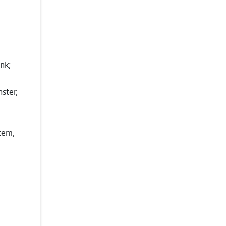
nk;
ster,
tem,