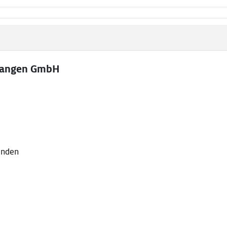
langen GmbH
lenden