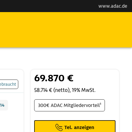
www.adac.de
69.870 €
ebraucht
58.714 € (netto), 19% MwSt.
14
300€ ADAC Mitgliedervorteil¹
Tel. anzeigen