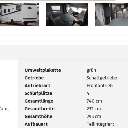
Umweltplakette
grün
Getriebe
Schaltgetriebe
Antriebsart
Frontantrieb
Schlafplätze
4
Gesamtlänge
740 cm
Kam.,
Gesamtbreite
232 cm
Gesamthöhe
295 cm
Aufbauart
Teilintegriert