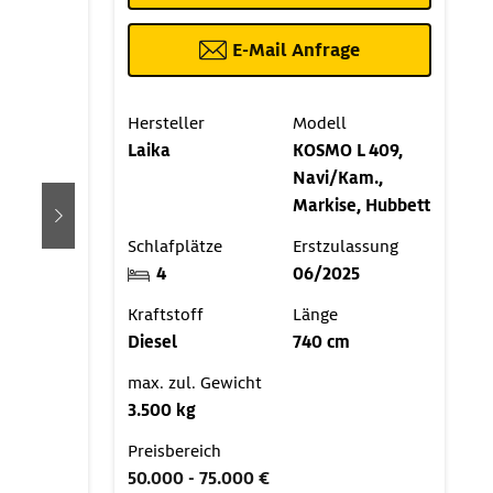
E-Mail Anfrage
Hersteller
Modell
Laika
KOSMO L 409,
Navi/Kam.,
Markise, Hubbett
weiter
Schlafplätze
Erstzulassung
4
06/2025
Kraftstoff
Länge
Diesel
740 cm
max. zul. Gewicht
3.500 kg
Preisbereich
50.000 - 75.000 €