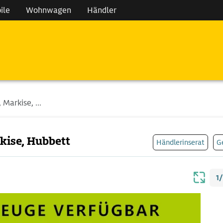
ile
Wohnwagen
Händler
Markise, ...
kise, Hubbett
Händlerinserat
G
1/