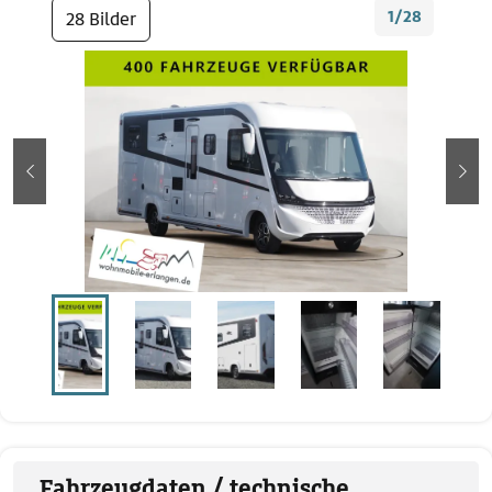
1/28
28 Bilder
zurück
wei
Fahrzeugdaten / technische