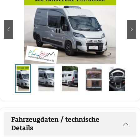
zurück
wei
Fahrzeugdaten / technische
Details