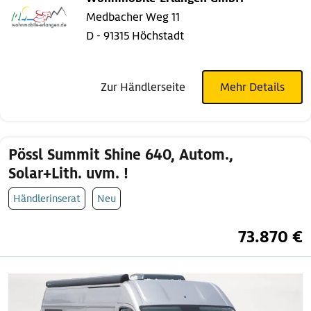
Medbacher Weg 11
D - 91315 Höchstadt
Zur Händlerseite
Mehr Details
Pössl Summit Shine 640, Autom.,
Solar+Lith. uvm. !
Händlerinserat
Neu
73.870 €