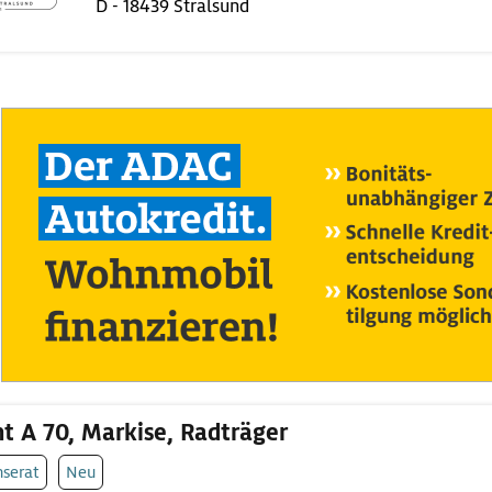
D - 18439 Stralsund
ht A 70, Markise, Radträger
nserat
Neu