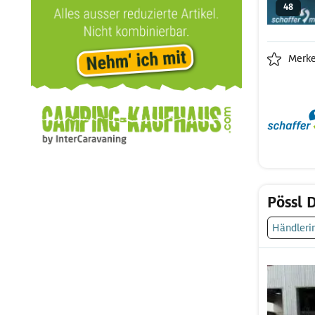
48
Merk
Pössl 
Händleri