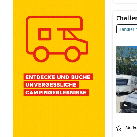
Challe
Händleri
14
Merk