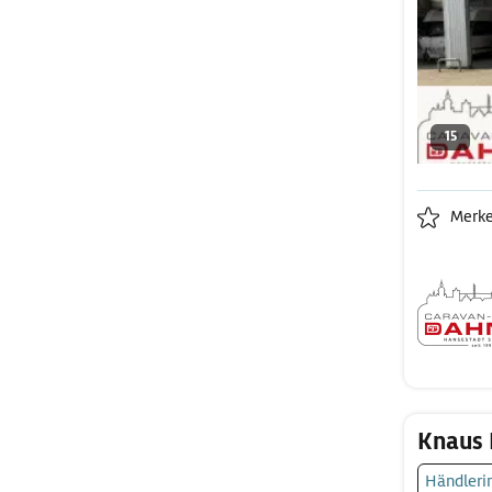
15
Merk
Knaus 
Händleri