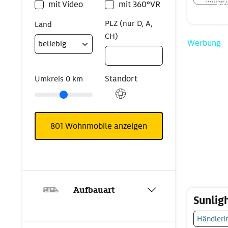
mit Video
mit 360°VR
PLZ (nur D, A,
Land
CH)
Werbung
Standort
Umkreis
0
km
801
Wohnmobile anzeigen
Aufbauart
Sunlig
Händleri