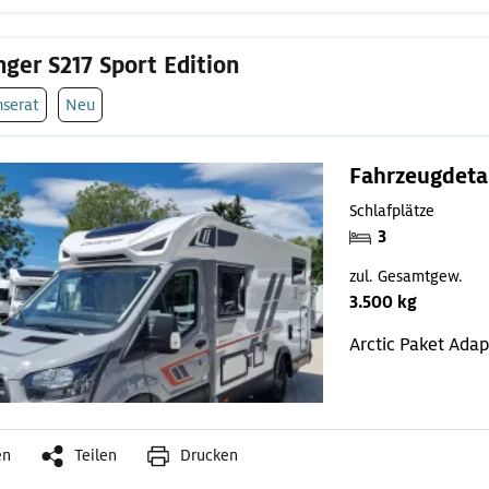
nger S217 Sport Edition
nserat
Neu
Fahrzeugdeta
Schlafplätze
3
zul. Gesamtgew.
3.500 kg
Arctic Paket
Adap
en
Teilen
Drucken