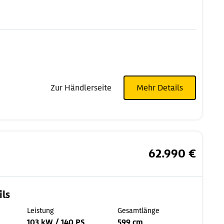
Zur Händlerseite
Mehr Details
62.990 €
ils
Leistung
Gesamtlänge
103 kW / 140 PS
599 cm