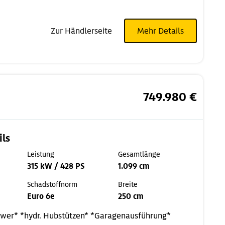
Zur Händlerseite
Mehr Details
749.980 €
ils
Leistung
Gesamtlänge
315 kW / 428 PS
1.099 cm
Schadstoffnorm
Breite
Euro 6e
250 cm
ower*
*hydr. Hubstützen*
*Garagenausführung*