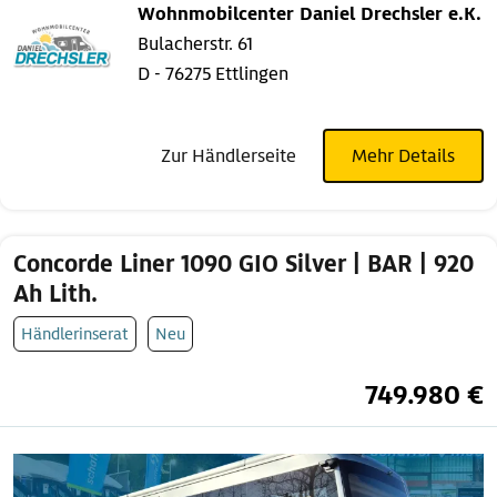
Wohnmobilcenter Daniel Drechsler e.K.
Bulacherstr. 61
D - 76275 Ettlingen
Zur Händlerseite
Mehr Details
Concorde Liner 1090 GIO Silver | BAR | 920
Ah Lith.
Händlerinserat
Neu
749.980 €