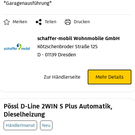
*Garagenausführung*
Merken
Teilen
Drucken
schaffer-mobil Wohnmobile GmbH
Kötzschenbroder Straße 125
D - 01139 Dresden
Zur Händlerseite
Mehr Details
Pössl D-Line 2WIN S Plus Automatik,
Dieselheizung
Händlerinserat
Neu