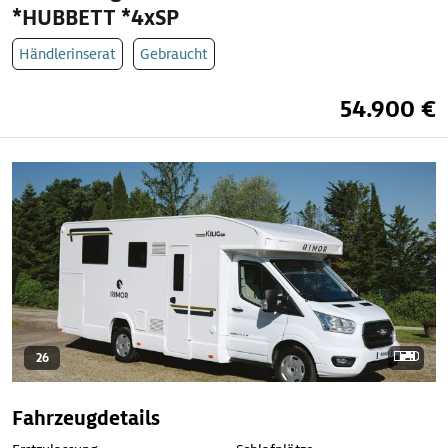
*HUBBETT *4xSP
Händlerinserat
Gebraucht
54.900 €
26
Fahrzeugdetails