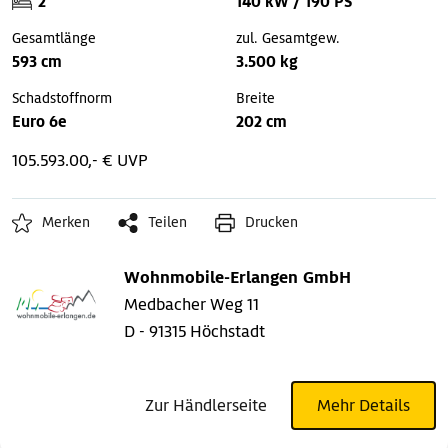
2
140 kW / 190 PS
Gesamtlänge
zul. Gesamtgew.
593 cm
3.500 kg
Schadstoffnorm
Breite
Euro 6e
202 cm
105.593.00,- € UVP
Merken
Teilen
Drucken
Wohnmobile-Erlangen GmbH
Medbacher Weg 11
D - 91315 Höchstadt
Zur Händlerseite
Mehr Details